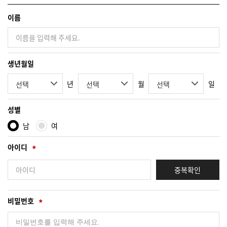
이름
생년월일
년
월
일
성별
남
여
아이디
중복확인
비밀번호